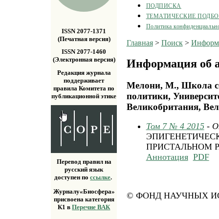
ПОДПИСКА
ТЕМАТИЧЕСКИЕ ПОДБ
Политика конфиденциальн
ISSN 2077-1371
(Печатная версия)
Главная
>
Поиск
>
Информа
ISSN 2077-1460
(Электронная версия)
Информация об а
Редакция журнала
поддерживает
Мелони, М., Школа с
правила Комитета по
политики, Университ
публикационной этике
Великобритания, Ве
Том 7 № 4 2015
- 
ЭПИГЕНЕТИЧЕС
ПРИСТАЛЬНОМ 
Аннотация
PDF
Перевод правил на
русский язык
доступен по
ссылке
.
Журналу«Биосфера»
© ФОНД НАУЧНЫХ ИС
присвоена категория
К1 в
Перечне ВАК