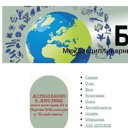
Главная
О нас
Вход
ЖУРНАЛ ВХОДИТ
Регистрация
В ЯДРО РИНЦ
,
Поиск
имеет категорию К1 в
Текущий выпуск
Перечне ВАК и входит
Архивы
в "Белый список"
Объявления
ДЛЯ АВТОРОВ