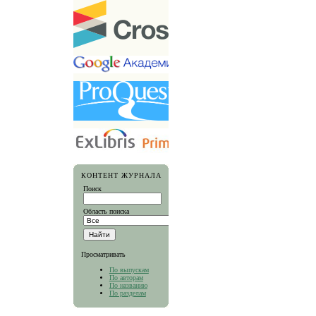
КОНТЕНТ ЖУРНАЛА
Поиск
Область поиска
Просматривать
По выпускам
По авторам
По названию
По разделам