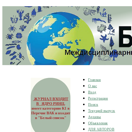
Главная
О нас
Вход
ЖУРНАЛ ВХОДИТ
Регистрация
В ЯДРО РИНЦ
,
Поиск
имеет категорию К1 в
Текущий выпуск
Перечне ВАК и входит
Архивы
в "Белый список"
Объявления
ДЛЯ АВТОРОВ