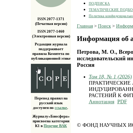
ПОДПИСКА
ТЕМАТИЧЕСКИЕ ПОДБ
Политика конфиденциальн
ISSN 2077-1371
(Печатная версия)
Главная
>
Поиск
>
Информа
ISSN 2077-1460
(Электронная версия)
Информация об а
Редакция журнала
поддерживает
Петрова, М. О., Всер
правила Комитета по
исследовательский и
публикационной этике
Россия
Том 18, № 1 (2026)
ПРАКТИЧЕСКИЕ
ИНДУЦИРОВАНН
РАСТЕНИЙ К ФИ
Перевод правил на
Аннотация
PDF
русский язык
доступен по
ссылке
.
Журналу«Биосфера»
присвоена категория
© ФОНД НАУЧНЫХ ИС
К1 в
Перечне ВАК