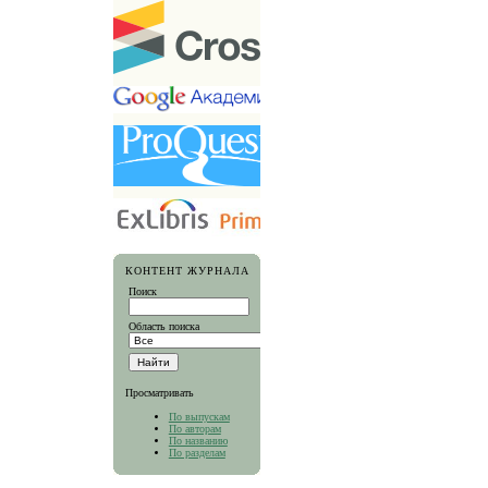
КОНТЕНТ ЖУРНАЛА
Поиск
Область поиска
Просматривать
По выпускам
По авторам
По названию
По разделам