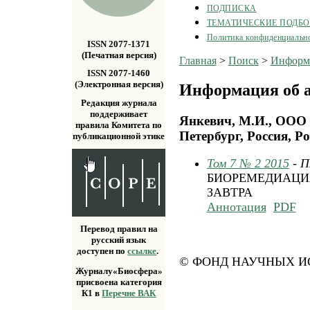
ПОДПИСКА
ТЕМАТИЧЕСКИЕ ПОДБ
Политика конфиденциальн
ISSN 2077-1371
(Печатная версия)
Главная
>
Поиск
>
Информа
ISSN 2077-1460
(Электронная версия)
Информация об а
Редакция журнала
поддерживает
Янкевич, М.И., ОО
правила Комитета по
Петербург, Россия, Р
публикационной этике
Том 7 № 2 2015
- 
БИОРЕМЕДИАЦИЯ
ЗАВТРА
Аннотация
PDF
Перевод правил на
русский язык
доступен по
ссылке
.
© ФОНД НАУЧНЫХ ИС
Журналу«Биосфера»
присвоена категория
К1 в
Перечне ВАК