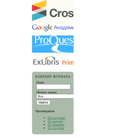
КОНТЕНТ ЖУРНАЛА
Поиск
Область поиска
Просматривать
По выпускам
По авторам
По названию
По разделам