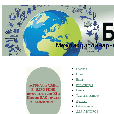
Главная
О нас
Вход
ЖУРНАЛ ВХОДИТ
Регистрация
В ЯДРО РИНЦ
,
Поиск
имеет категорию К1 в
Текущий выпуск
Перечне ВАК и входит
Архивы
в "Белый список"
Объявления
ДЛЯ АВТОРОВ