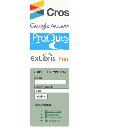
КОНТЕНТ ЖУРНАЛА
Поиск
Область поиска
Просматривать
По выпускам
По авторам
По названию
По разделам