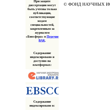
При защите
© ФОНД НАУЧНЫХ ИС
диссертации могут
быть учтены только
публикации,
соответствующие
кодам
специальностей,
закрепленным за
журналом
«Биосфера» в
Перечне
ВАК
.
Содержание
индексировано и
доступно на
платформах:
Содержание
индексировано в: