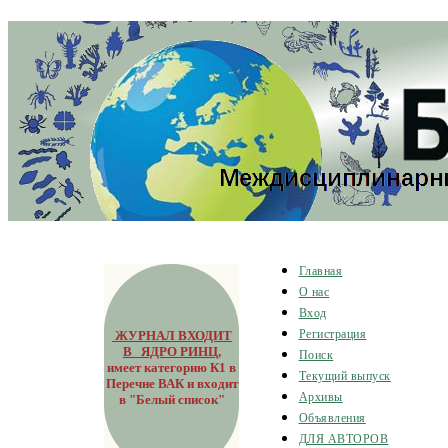
Главная
О нас
Вход
ЖУРНАЛ ВХОДИТ
Регистрация
В ЯДРО РИНЦ
,
Поиск
имеет категорию К1 в
Текущий выпуск
Перечне ВАК и входит
Архивы
в "Белый список"
Объявления
ДЛЯ АВТОРОВ