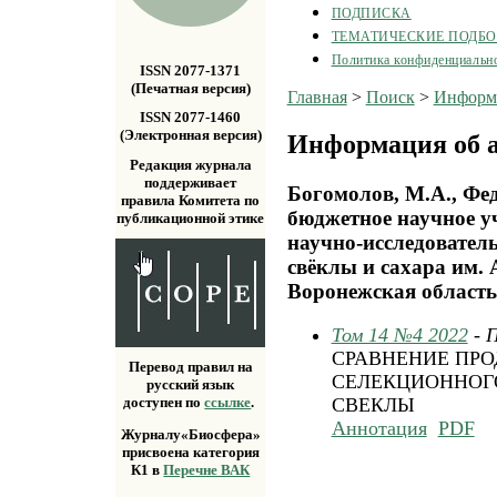
ПОДПИСКА
ТЕМАТИЧЕСКИЕ ПОДБ
Политика конфиденциальн
ISSN 2077-1371
(Печатная версия)
Главная
>
Поиск
>
Информа
ISSN 2077-1460
(Электронная версия)
Информация об а
Редакция журнала
поддерживает
Богомолов, М.А., Фе
правила Комитета по
бюджетное научное у
публикационной этике
научно-исследовател
свёклы и сахара им. 
Воронежская область,
Том 14 №4 2022
- 
СРАВНЕНИЕ ПР
Перевод правил на
СЕЛЕКЦИОННОГ
русский язык
доступен по
ссылке
.
СВЕКЛЫ
Аннотация
PDF
Журналу«Биосфера»
присвоена категория
К1 в
Перечне ВАК