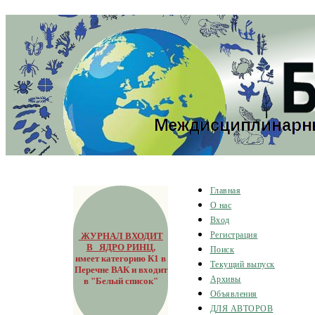
Главная
О нас
Вход
ЖУРНАЛ ВХОДИТ
Регистрация
В ЯДРО РИНЦ
,
Поиск
имеет категорию К1 в
Текущий выпуск
Перечне ВАК и входит
Архивы
в "Белый список"
Объявления
ДЛЯ АВТОРОВ