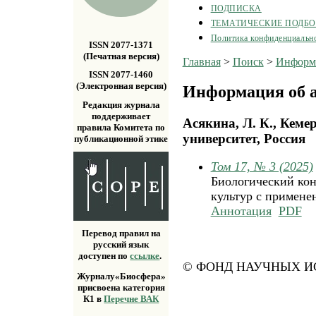
ПОДПИСКА
ТЕМАТИЧЕСКИЕ ПОДБ
Политика конфиденциальн
ISSN 2077-1371
(Печатная версия)
Главная
>
Поиск
>
Информа
ISSN 2077-1460
(Электронная версия)
Информация об а
Редакция журнала
поддерживает
Асякина, Л. К., Кеме
правила Комитета по
университет, Россия
публикационной этике
Том 17, № 3 (2025)
Биологический кон
культур c примене
Аннотация
PDF
Перевод правил на
русский язык
доступен по
ссылке
.
© ФОНД НАУЧНЫХ ИС
Журналу«Биосфера»
присвоена категория
К1 в
Перечне ВАК