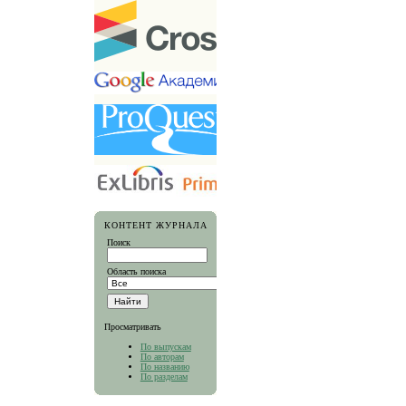
КОНТЕНТ ЖУРНАЛА
Поиск
Область поиска
Просматривать
По выпускам
По авторам
По названию
По разделам