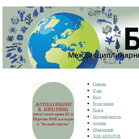
Главная
О нас
Вход
ЖУРНАЛ ВХОДИТ
Регистрация
В ЯДРО РИНЦ
,
Поиск
имеет категорию К1 в
Текущий выпуск
Перечне ВАК и входит
Архивы
в "Белый список"
Объявления
ДЛЯ АВТОРОВ