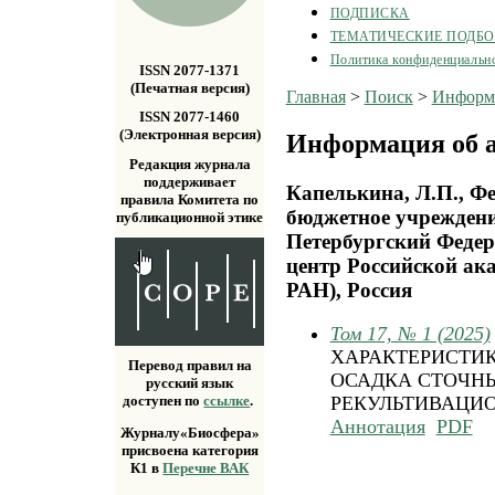
ПОДПИСКА
ТЕМАТИЧЕСКИЕ ПОДБ
Политика конфиденциальн
ISSN 2077-1371
(Печатная версия)
Главная
>
Поиск
>
Информа
ISSN 2077-1460
(Электронная версия)
Информация об а
Редакция журнала
поддерживает
Капелькина, Л.П., Фе
правила Комитета по
бюджетное учреждени
публикационной этике
Петербургский Федер
центр Российской а
РАН), Россия
Том 17, № 1 (2025)
ХАРАКТЕРИСТИК
Перевод правил на
ОСАДКА СТОЧНЫ
русский язык
доступен по
ссылке
.
РЕКУЛЬТИВАЦИ
Аннотация
PDF
Журналу«Биосфера»
присвоена категория
К1 в
Перечне ВАК