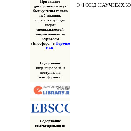
При защите
© ФОНД НАУЧНЫХ ИС
диссертации могут
быть учтены только
публикации,
соответствующие
кодам
специальностей,
закрепленным за
журналом
«Биосфера» в
Перечне
ВАК
.
Содержание
индексировано и
доступно на
платформах:
Содержание
индексировано в: