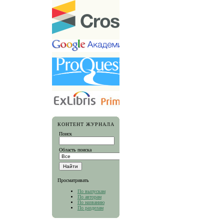
КОНТЕНТ ЖУРНАЛА
Поиск
Область поиска
Просматривать
По выпускам
По авторам
По названию
По разделам