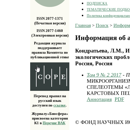
ПОДПИСКА
ТЕМАТИЧЕСКИЕ ПОДБ
Политика конфиденциальн
ISSN 2077-1371
(Печатная версия)
Главная
>
Поиск
>
Информа
ISSN 2077-1460
(Электронная версия)
Информация об а
Редакция журнала
поддерживает
Кондратьева, Л.М., 
правила Комитета по
экологических пробл
публикационной этике
Россия, Россия
Том 9 № 2 2017
- 
МИКРООРГАНИЗ
СПЕЛЕОТЕМЫ «
КАРСТОВЫХ ПЕ
Перевод правил на
Аннотация
PDF
русский язык
доступен по
ссылке
.
Журналу«Биосфера»
присвоена категория
© ФОНД НАУЧНЫХ ИС
К1 в
Перечне ВАК