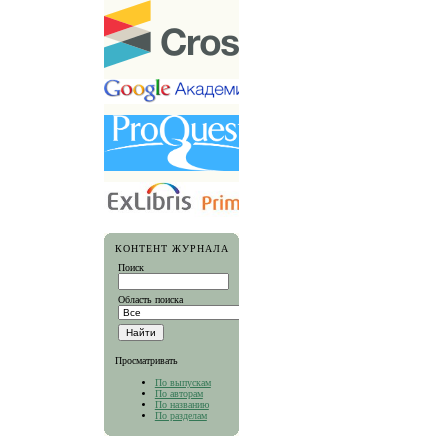
КОНТЕНТ ЖУРНАЛА
Поиск
Область поиска
Просматривать
По выпускам
По авторам
По названию
По разделам