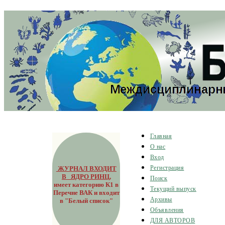
Главная
О нас
Вход
ЖУРНАЛ ВХОДИТ
Регистрация
В ЯДРО РИНЦ
,
Поиск
имеет категорию К1 в
Текущий выпуск
Перечне ВАК и входит
Архивы
в "Белый список"
Объявления
ДЛЯ АВТОРОВ