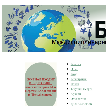
Главная
О нас
Вход
ЖУРНАЛ ВХОДИТ
Регистрация
В ЯДРО РИНЦ
,
Поиск
имеет категорию К1 в
Текущий выпуск
Перечне ВАК и входит
Архивы
в "Белый список"
Объявления
ДЛЯ АВТОРОВ