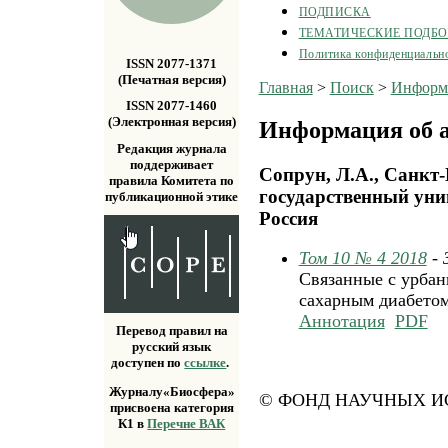
ПОДПИСКА
ТЕМАТИЧЕСКИЕ ПОДБ
Политика конфиденциальн
ISSN 2077-1371
(Печатная версия)
Главная
>
Поиск
>
Информа
ISSN 2077-1460
(Электронная версия)
Информация об а
Редакция журнала
поддерживает
Сопрун, Л.А., Санкт
правила Комитета по
государственный унив
публикационной этике
Россия
Том 10 № 4 2018
-
Связанные с урбан
сахарным диабетом
Аннотация
PDF
Перевод правил на
русский язык
доступен по
ссылке
.
Журналу«Биосфера»
© ФОНД НАУЧНЫХ ИС
присвоена категория
К1 в
Перечне ВАК