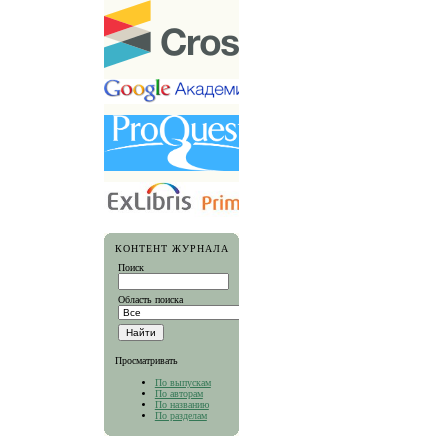
КОНТЕНТ ЖУРНАЛА
Поиск
Область поиска
Просматривать
По выпускам
По авторам
По названию
По разделам