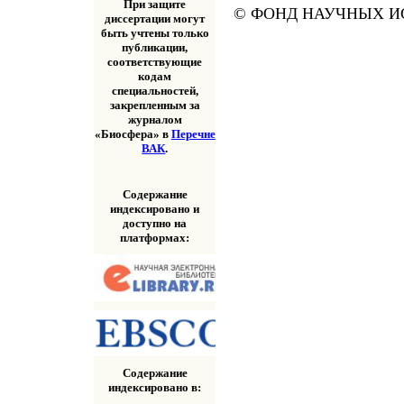
При защите
© ФОНД НАУЧНЫХ ИС
диссертации могут
быть учтены только
публикации,
соответствующие
кодам
специальностей,
закрепленным за
журналом
«Биосфера» в
Перечне
ВАК
.
Содержание
индексировано и
доступно на
платформах:
Содержание
индексировано в: