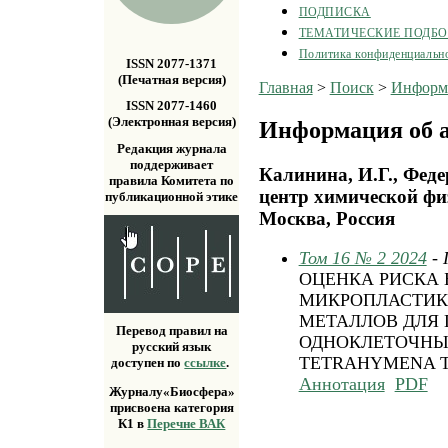
ПОДПИСКА
ТЕМАТИЧЕСКИЕ ПОДБ
Политика конфиденциальн
ISSN 2077-1371
(Печатная версия)
Главная
>
Поиск
>
Информа
ISSN 2077-1460
(Электронная версия)
Информация об а
Редакция журнала
поддерживает
Калинина, И.Г., Фед
правила Комитета по
центр химической фи
публикационной этике
Москва, Россия
Том 16 № 2 2024
-
ОЦЕНКА РИСКА
МИКРОПЛАСТИК
МЕТАЛЛОВ ДЛЯ
Перевод правил на
ОДНОКЛЕТОЧНЫ
русский язык
TETRAHYMENA 
доступен по
ссылке
.
Аннотация
PDF
Журналу«Биосфера»
присвоена категория
К1 в
Перечне ВАК