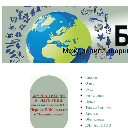
Главная
О нас
Вход
ЖУРНАЛ ВХОДИТ
Регистрация
В ЯДРО РИНЦ
,
Поиск
имеет категорию К1 в
Текущий выпуск
Перечне ВАК и входит
Архивы
в "Белый список"
Объявления
ДЛЯ АВТОРОВ