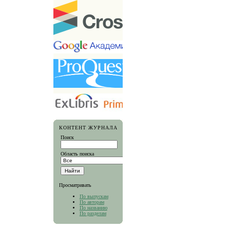
КОНТЕНТ ЖУРНАЛА
Поиск
Область поиска
Просматривать
По выпускам
По авторам
По названию
По разделам