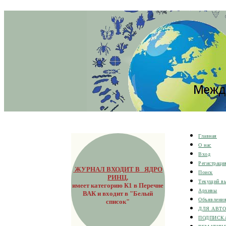
Главная
О нас
Вход
Регистраци
ЖУРНАЛ ВХОДИТ В ЯДРО
Поиск
РИНЦ
,
Текущий в
имеет категорию К1 в Перечне
Архивы
ВАК и входит в "Белый
Объявлени
список"
ДЛЯ АВТ
ПОДПИСК