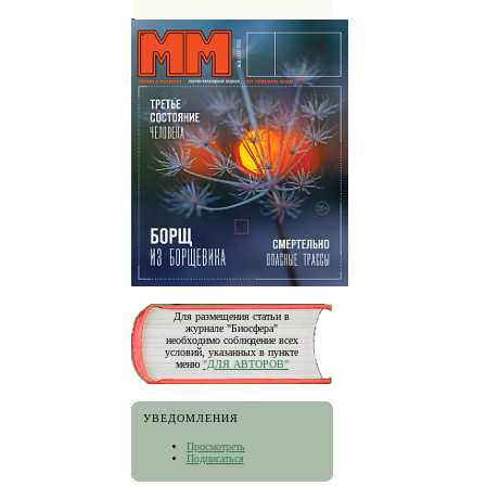
Для размещения статьи в
журнале "Биосфера"
необходимо соблюдение всех
условий, указанных в пункте
меню
"ДЛЯ АВТОРОВ"
УВЕДОМЛЕНИЯ
Просмотреть
Подписаться