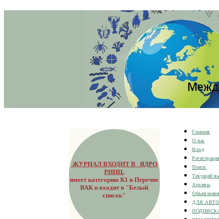
Главная
О нас
Вход
Регистраци
ЖУРНАЛ ВХОДИТ В ЯДРО
Поиск
РИНЦ
,
Текущий в
имеет категорию К1 в Перечне
Архивы
ВАК и входит в "Белый
Объявлени
список"
ДЛЯ АВТ
ПОДПИСК