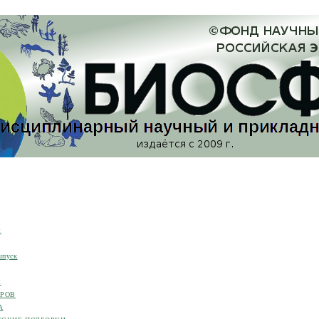
я
ыпуск
я
ОРОВ
А