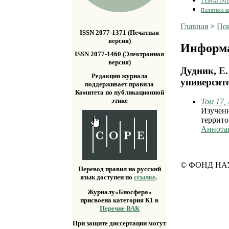
ТЕМАТИЧ
Политика к
Главная
>
По
ISSN 2077-1371 (Печатная
версия)
Информа
ISSN 2077-1460 (Электронная
версия)
Дудник, Е
Редакция журнала
университ
поддерживает правила
Комитета по публикационной
этике
Том 17,
Изучени
террито
Аннота
© ФОНД НА
Перевод правил на русский
язык доступен по
ссылке
.
Журналу«Биосфера»
присвоена категория К1 в
Перечне ВАК
При защите диссертации могут