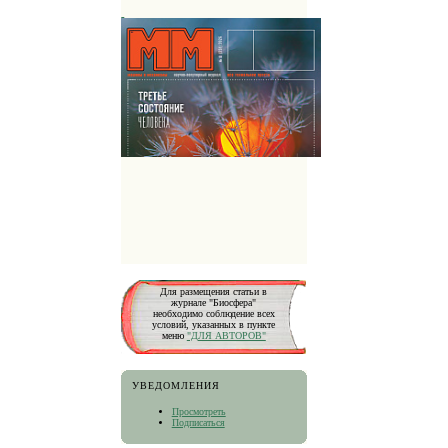
Для размещения статьи в
журнале "Биосфера"
необходимо соблюдение всех
условий, указанных в пункте
меню
"ДЛЯ АВТОРОВ"
УВЕДОМЛЕНИЯ
Просмотреть
Подписаться