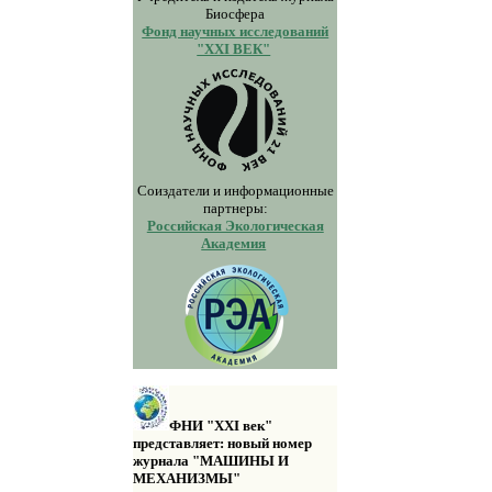
Биосфера
Фонд научных исследований
"XXI ВЕК"
Соиздатели и информационные
партнеры:
Российская Экологическая
Академия
ФНИ "XXI век"
представляет: новый номер
журнала "МАШИНЫ И
МЕХАНИЗМЫ"