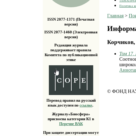
ТЕМАТИЧ
Политика к
Главная
>
По
ISSN 2077-1371 (Печатная
версия)
Информа
ISSN 2077-1460 (Электронная
версия)
Корчиков, 
Редакция журнала
поддерживает правила
Том 17,
Комитета по публикационной
Соотно
этике
широкол
Аннота
© ФОНД НА
Перевод правил на русский
язык доступен по
ссылке
.
Журналу«Биосфера»
присвоена категория К1 в
Перечне ВАК
При защите диссертации могут