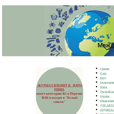
Главная
О нас
Вход
Регистраци
ЖУРНАЛ ВХОДИТ В ЯДРО
Поиск
РИНЦ
,
Текущий в
имеет категорию К1 в Перечне
Архивы
ВАК и входит в "Белый
Объявлени
список"
ДЛЯ АВТ
ПОДПИСК