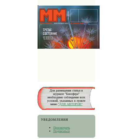
Для размещения статьи в
журнале "Биосфера"
необходимо соблюдение всех
условий, указанных в пункте
меню
"ДЛЯ АВТОРОВ"
УВЕДОМЛЕНИЯ
Просмотреть
Подписаться