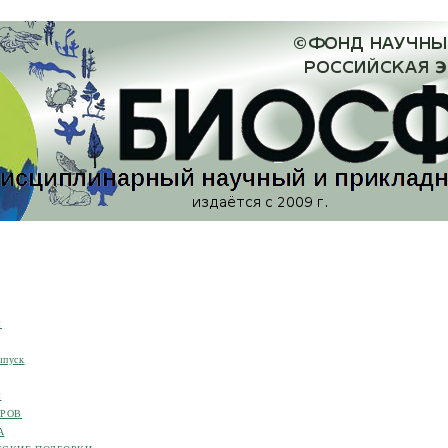
я
ыпуск
я
ОРОВ
А