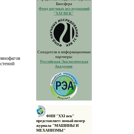
Биосфера
Фонд научных исследований
"XXI ВЕК"
Соиздатели и информационные
партнеры:
-миофагов
Российская Экологическая
астений
Академия
ФНИ "XXI век"
представляет: новый номер
журнала "МАШИНЫ И
МЕХАНИЗМЫ"