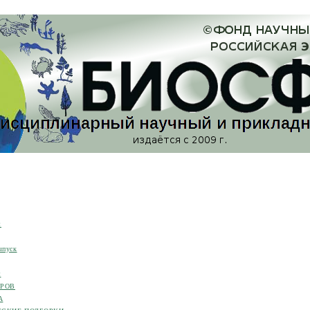
я
ыпуск
я
ОРОВ
А