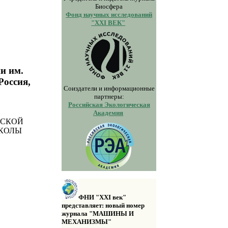
Биосфера
Фонд научных исследований
"XXI ВЕК"
и им.
Россия,
Соиздатели и информационные
партнеры:
Российская Экологическая
Академия
ЕСКОЙ
ШКОЛЫ
ФНИ "XXI век"
представляет: новый номер
журнала "МАШИНЫ И
МЕХАНИЗМЫ"