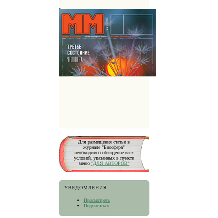
Для размещения статьи в
журнале "Биосфера"
необходимо соблюдение всех
условий, указанных в пункте
меню
"ДЛЯ АВТОРОВ"
УВЕДОМЛЕНИЯ
Просмотреть
Подписаться