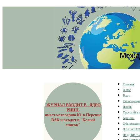
Главная
О нас
Вход
Регистраци
ЖУРНАЛ ВХОДИТ В ЯДРО
Поиск
РИНЦ
,
Текущий в
имеет категорию К1 в Перечне
Архивы
ВАК и входит в "Белый
Объявлени
список"
ДЛЯ АВТ
ПОДПИСК