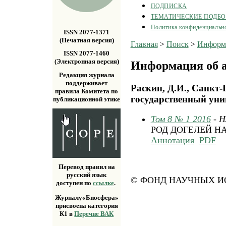
ПОДПИСКА
ТЕМАТИЧЕСКИЕ ПОДБ
Политика конфиденциальн
ISSN 2077-1371
(Печатная версия)
Главная
>
Поиск
>
Информа
ISSN 2077-1460
(Электронная версия)
Информация об а
Редакция журнала
поддерживает
Раскин, Д.И., Санкт
правила Комитета по
государственный уни
публикационной этике
Том 8 № 1 2016
- 
РОД ДОГЕЛЕЙ Н
Аннотация
PDF
Перевод правил на
русский язык
© ФОНД НАУЧНЫХ ИС
доступен по
ссылке
.
Журналу«Биосфера»
присвоена категория
К1 в
Перечне ВАК