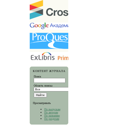
КОНТЕНТ ЖУРНАЛА
Поиск
Область поиска
Просматривать
По выпускам
По авторам
По названию
По разделам