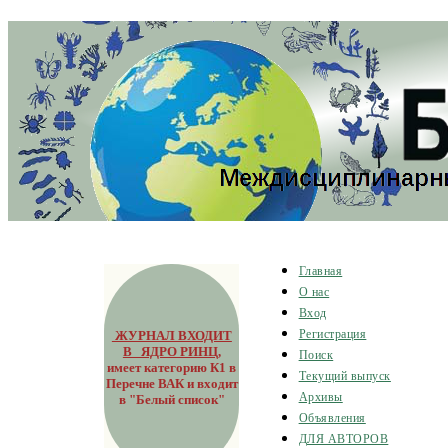
Главная
О нас
Вход
ЖУРНАЛ ВХОДИТ
Регистрация
В ЯДРО РИНЦ
,
Поиск
имеет категорию К1 в
Текущий выпуск
Перечне ВАК и входит
Архивы
в "Белый список"
Объявления
ДЛЯ АВТОРОВ