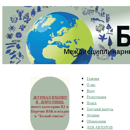
Главная
О нас
Вход
ЖУРНАЛ ВХОДИТ
Регистрация
В ЯДРО РИНЦ
,
Поиск
имеет категорию К1 в
Текущий выпуск
Перечне ВАК и входит
Архивы
в "Белый список"
Объявления
ДЛЯ АВТОРОВ