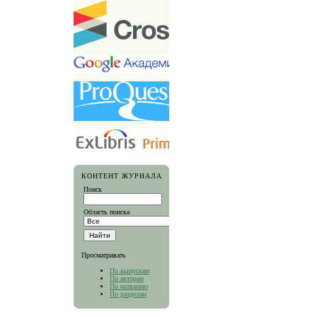
КОНТЕНТ ЖУРНАЛА
Поиск
Область поиска
Просматривать
По выпускам
По авторам
По названию
По разделам