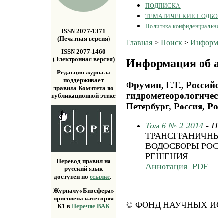
ПОДПИСКА
ТЕМАТИЧЕСКИЕ ПОДБ
Политика конфиденциальн
ISSN 2077-1371
(Печатная версия)
Главная
>
Поиск
>
Информа
ISSN 2077-1460
(Электронная версия)
Информация об а
Редакция журнала
поддерживает
Фрумин, Г.Т., Росси
правила Комитета по
гидрометеорологичес
публикационной этике
Петербург, Россия, Р
Том 6 № 2 2014
- 
ТРАНСГРАНИЧНЫ
ВОДОСБОРЫ РОС
РЕШЕНИЯ
Перевод правил на
Аннотация
PDF
русский язык
доступен по
ссылке
.
Журналу«Биосфера»
присвоена категория
© ФОНД НАУЧНЫХ ИС
К1 в
Перечне ВАК