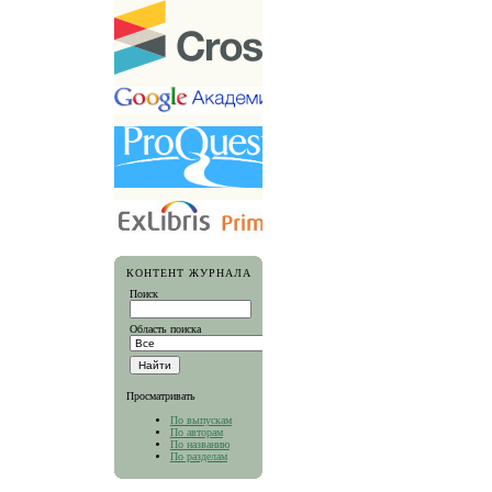
КОНТЕНТ ЖУРНАЛА
Поиск
Область поиска
Просматривать
По выпускам
По авторам
По названию
По разделам