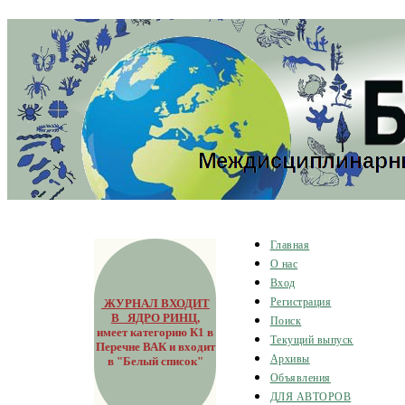
Главная
О нас
Вход
ЖУРНАЛ ВХОДИТ
Регистрация
В ЯДРО РИНЦ
,
Поиск
имеет категорию К1 в
Текущий выпуск
Перечне ВАК и входит
Архивы
в "Белый список"
Объявления
ДЛЯ АВТОРОВ