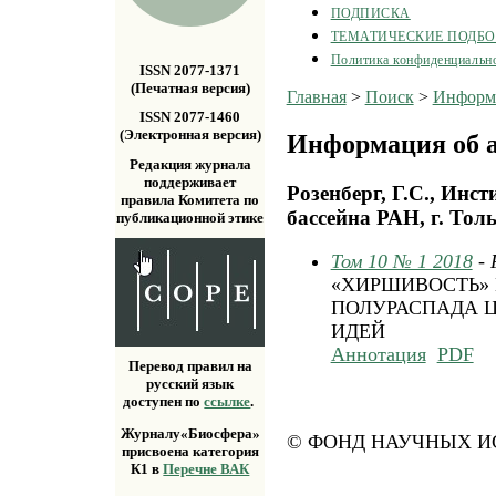
ПОДПИСКА
ТЕМАТИЧЕСКИЕ ПОДБ
Политика конфиденциальн
ISSN 2077-1371
(Печатная версия)
Главная
>
Поиск
>
Информа
ISSN 2077-1460
(Электронная версия)
Информация об а
Редакция журнала
поддерживает
Розенберг, Г.С., Инс
правила Комитета по
бассейна РАН, г. Толь
публикационной этике
Том 10 № 1 2018
-
«ХИРШИВОСТЬ» 
ПОЛУРАСПАДА 
ИДЕЙ
Аннотация
PDF
Перевод правил на
русский язык
доступен по
ссылке
.
Журналу«Биосфера»
© ФОНД НАУЧНЫХ ИС
присвоена категория
К1 в
Перечне ВАК