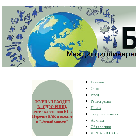
Главная
О нас
Вход
ЖУРНАЛ ВХОДИТ
Регистрация
В ЯДРО РИНЦ
,
Поиск
имеет категорию К1 в
Текущий выпуск
Перечне ВАК и входит
Архивы
в "Белый список"
Объявления
ДЛЯ АВТОРОВ