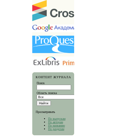
КОНТЕНТ ЖУРНАЛА
Поиск
Область поиска
Просматривать
По выпускам
По авторам
По названию
По разделам