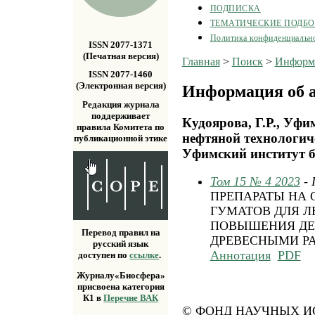
ПОДПИСКА
ТЕМАТИЧЕСКИЕ ПОДБ
Политика конфиденциальн
ISSN 2077-1371
(Печатная версия)
Главная
>
Поиск
>
Информа
ISSN 2077-1460
(Электронная версия)
Информация об а
Редакция журнала
поддерживает
Кудоярова, Г.Р., Уф
правила Комитета по
нефтяной технологич
публикационной этике
Уфимский институт б
Том 15 № 4 2023
-
ПРЕПАРАТЫ НА 
ГУМАТОВ ДЛЯ 
ПОВЫШЕНИЯ ДЕ
Перевод правил на
ДРЕВЕСНЫМИ Р
русский язык
Аннотация
PDF
доступен по
ссылке
.
Журналу«Биосфера»
присвоена категория
К1 в
Перечне ВАК
© ФОНД НАУЧНЫХ ИС