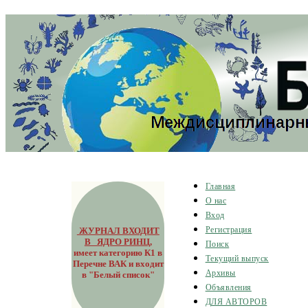
Главная
О нас
Вход
ЖУРНАЛ ВХОДИТ
Регистрация
В ЯДРО РИНЦ
,
Поиск
имеет категорию К1 в
Текущий выпуск
Перечне ВАК и входит
Архивы
в "Белый список"
Объявления
ДЛЯ АВТОРОВ