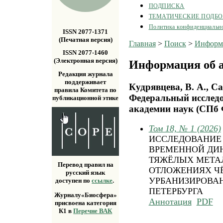
ПОДПИСКА
ТЕМАТИЧЕСКИЕ ПОДБ
Политика конфиденциальн
ISSN 2077-1371
(Печатная версия)
Главная
>
Поиск
>
Информа
ISSN 2077-1460
(Электронная версия)
Информация об а
Редакция журнала
поддерживает
Кудрявцева, В. А., С
правила Комитета по
Федеральный исследо
публикационной этике
академии наук (СПб
Том 18, № 1 (2026)
ИССЛЕДОВАНИЕ
ВРЕМЕННОЙ ДИ
ТЯЖЁЛЫХ МЕТА
Перевод правил на
ОТЛОЖЕНИЯХ ЧЁ
русский язык
УРБАНИЗИРОВАН
доступен по
ссылке
.
ПЕТЕРБУРГА
Журналу«Биосфера»
Аннотация
PDF
присвоена категория
К1 в
Перечне ВАК