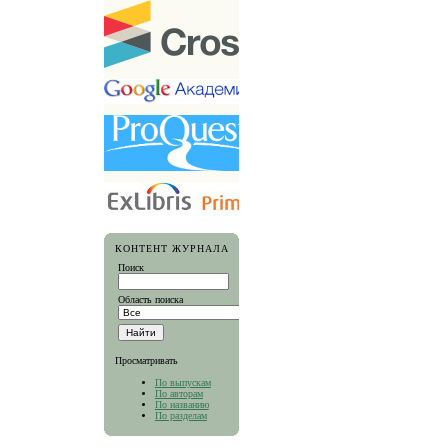
КОНТЕНТ ЖУРНАЛА
Поиск
Область поиска
Просматривать
По выпускам
По авторам
По названию
По разделам