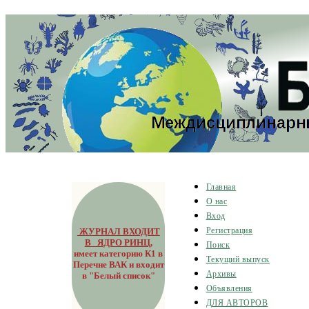
Главная
О нас
Вход
ЖУРНАЛ ВХОДИТ
Регистрация
В ЯДРО РИНЦ
,
Поиск
имеет категорию К1 в
Текущий выпуск
Перечне ВАК и входит
Архивы
в "Белый список"
Объявления
ДЛЯ АВТОРОВ