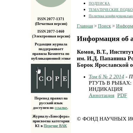
ПОДПИСКА
ТЕМАТИЧЕСКИЕ ПОДБ
Политика конфиденциальн
ISSN 2077-1371
(Печатная версия)
Главная
>
Поиск
>
Информа
ISSN 2077-1460
(Электронная версия)
Информация об а
Редакция журнала
поддерживает
Комов, В.Т., Институ
правила Комитета по
им. И.Д. Папанина Ро
публикационной этике
Борок Ярославской об
Том 6 № 2 2014
- 
РТУТЬ В РЫБАХ
ИНДИКАЦИЯ
Аннотация
PDF
Перевод правил на
русский язык
доступен по
ссылке
.
Журналу«Биосфера»
© ФОНД НАУЧНЫХ ИС
присвоена категория
К1 в
Перечне ВАК