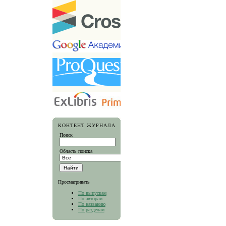
КОНТЕНТ ЖУРНАЛА
Поиск
Область поиска
Просматривать
По выпускам
По авторам
По названию
По разделам