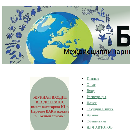
Главная
О нас
Вход
ЖУРНАЛ ВХОДИТ
Регистрация
В ЯДРО РИНЦ
,
Поиск
имеет категорию К1 в
Текущий выпуск
Перечне ВАК и входит
Архивы
в "Белый список"
Объявления
ДЛЯ АВТОРОВ