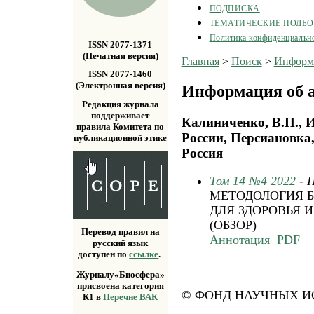
ПОДПИСКА
ТЕМАТИЧЕСКИЕ ПОДБ
Политика конфиденциальн
ISSN 2077-1371
(Печатная версия)
Главная
>
Поиск
>
Информа
ISSN 2077-1460
(Электронная версия)
Информация об а
Редакция журнала
поддерживает
Калиниченко, В.П., 
правила Комитета по
России, Персиановка,
публикационной этике
Россия
Том 14 №4 2022
- 
МЕТОДОЛОГИЯ 
ДЛЯ ЗДОРОВЬЯ 
(ОБЗОР)
Перевод правил на
Аннотация
PDF
русский язык
доступен по
ссылке
.
Журналу«Биосфера»
присвоена категория
© ФОНД НАУЧНЫХ ИС
К1 в
Перечне ВАК