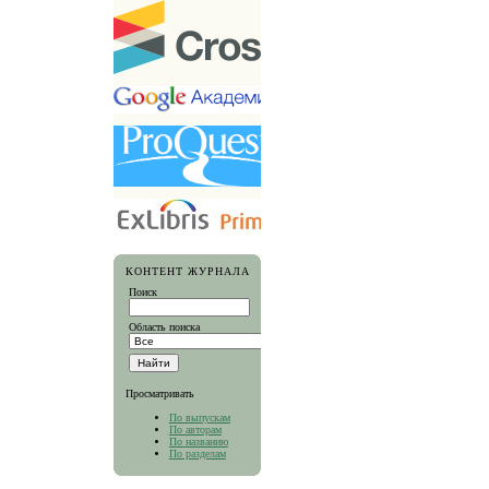
КОНТЕНТ ЖУРНАЛА
Поиск
Область поиска
Просматривать
По выпускам
По авторам
По названию
По разделам