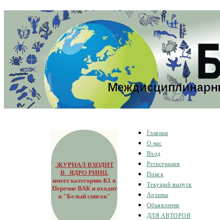
Главная
О нас
Вход
ЖУРНАЛ ВХОДИТ
Регистрация
В ЯДРО РИНЦ
,
Поиск
имеет категорию К1 в
Текущий выпуск
Перечне ВАК и входит
Архивы
в "Белый список"
Объявления
ДЛЯ АВТОРОВ