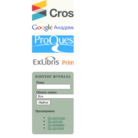
КОНТЕНТ ЖУРНАЛА
Поиск
Область поиска
Просматривать
По выпускам
По авторам
По названию
По разделам