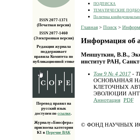
ПОДПИСКА
ТЕМАТИЧЕСКИЕ ПОДБ
Политика конфиденциальн
ISSN 2077-1371
(Печатная версия)
Главная
>
Поиск
>
Информа
ISSN 2077-1460
(Электронная версия)
Информация об а
Редакция журнала
поддерживает
Меншуткин, В.В., Эк
правила Комитета по
институт РАН, Санкт-
публикационной этике
Том 9 № 4 2017
- 
ОСНОВАННАЯ Н
КЛЕТОЧНЫХ АВ
ЭВОЛЮЦИИ АНТ
Аннотация
PDF
Перевод правил на
русский язык
доступен по
ссылке
.
Журналу«Биосфера»
© ФОНД НАУЧНЫХ ИС
присвоена категория
К1 в
Перечне ВАК