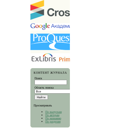
КОНТЕНТ ЖУРНАЛА
Поиск
Область поиска
Просматривать
По выпускам
По авторам
По названию
По разделам