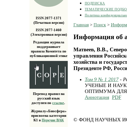
ПОДПИСКА
ТЕМАТИЧЕСКИЕ ПОДБ
Политика конфиденциальн
ISSN 2077-1371
(Печатная версия)
Главная
>
Поиск
>
Информа
ISSN 2077-1460
(Электронная версия)
Информация об а
Редакция журнала
поддерживает
Матвеев, В.В., Север
правила Комитета по
управления Российск
публикационной этике
хозяйства и государ
Президенте РФ, Росс
Том 9 № 1 2017
- Р
УЧЕНЫЕ И НАУК
ОПТИМУМА ДЛЯ
Перевод правил на
Аннотация
PDF
русский язык
доступен по
ссылке
.
Журналу«Биосфера»
присвоена категория
© ФОНД НАУЧНЫХ ИС
К1 в
Перечне ВАК