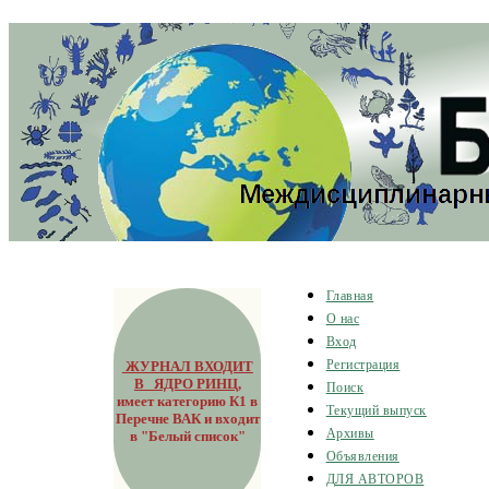
Главная
О нас
Вход
ЖУРНАЛ ВХОДИТ
Регистрация
В ЯДРО РИНЦ
,
Поиск
имеет категорию К1 в
Текущий выпуск
Перечне ВАК и входит
Архивы
в "Белый список"
Объявления
ДЛЯ АВТОРОВ