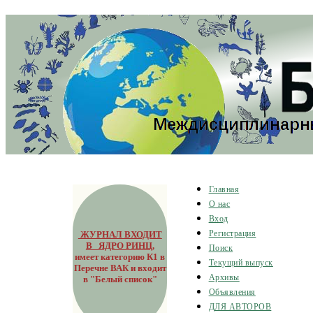
Главная
О нас
Вход
ЖУРНАЛ ВХОДИТ
Регистрация
В ЯДРО РИНЦ
,
Поиск
имеет категорию К1 в
Текущий выпуск
Перечне ВАК и входит
Архивы
в "Белый список"
Объявления
ДЛЯ АВТОРОВ