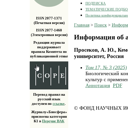
ПОДПИСКА
ТЕМАТИЧЕСКИЕ ПОДБ
Политика конфиденциальн
ISSN 2077-1371
(Печатная версия)
Главная
>
Поиск
>
Информа
ISSN 2077-1460
(Электронная версия)
Информация об а
Редакция журнала
поддерживает
Просеков, А. Ю., Ке
правила Комитета по
университет, Россия
публикационной этике
Том 17, № 3 (2025)
Биологический кон
культур c примене
Аннотация
PDF
Перевод правил на
русский язык
доступен по
ссылке
.
© ФОНД НАУЧНЫХ ИС
Журналу«Биосфера»
присвоена категория
К1 в
Перечне ВАК