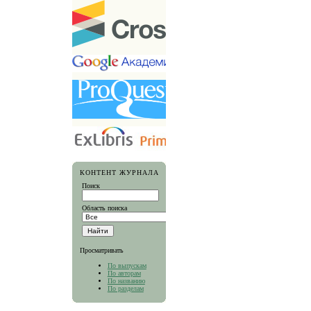
КОНТЕНТ ЖУРНАЛА
Поиск
Область поиска
Просматривать
По выпускам
По авторам
По названию
По разделам