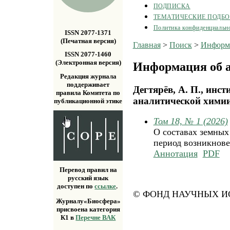
ПОДПИСКА
ТЕМАТИЧЕСКИЕ ПОДБ
Политика конфиденциальн
ISSN 2077-1371
(Печатная версия)
Главная
>
Поиск
>
Информа
ISSN 2077-1460
(Электронная версия)
Информация об а
Редакция журнала
поддерживает
Дегтярёв, А. П., инс
правила Комитета по
аналитической химии
публикационной этике
Том 18, № 1 (2026)
О составах земных
период возникнов
Аннотация
PDF
Перевод правил на
русский язык
доступен по
ссылке
.
© ФОНД НАУЧНЫХ ИС
Журналу«Биосфера»
присвоена категория
К1 в
Перечне ВАК