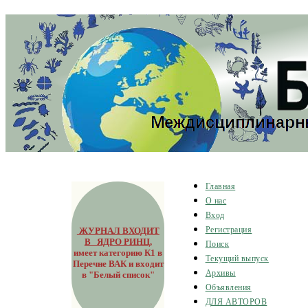
Главная
О нас
Вход
ЖУРНАЛ ВХОДИТ
Регистрация
В ЯДРО РИНЦ
,
Поиск
имеет категорию К1 в
Текущий выпуск
Перечне ВАК и входит
Архивы
в "Белый список"
Объявления
ДЛЯ АВТОРОВ