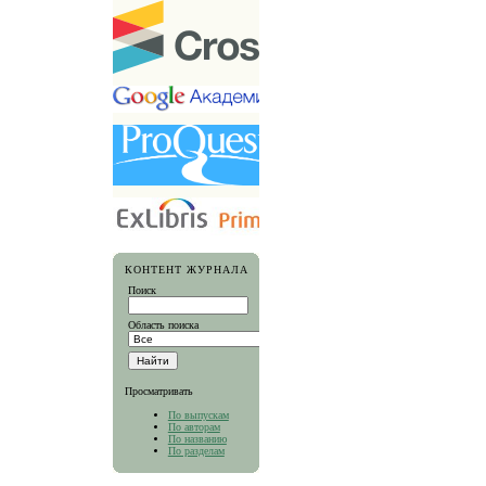
КОНТЕНТ ЖУРНАЛА
Поиск
Область поиска
Просматривать
По выпускам
По авторам
По названию
По разделам