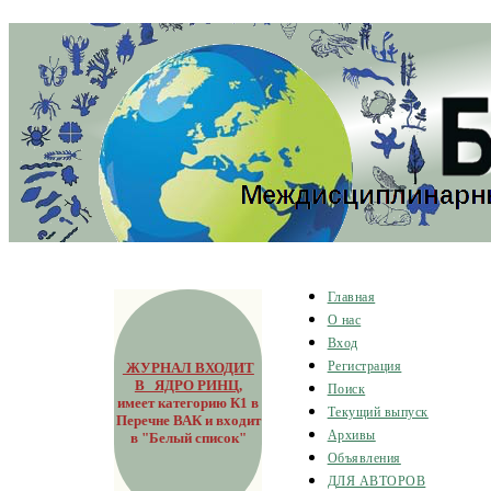
Главная
О нас
Вход
ЖУРНАЛ ВХОДИТ
Регистрация
В ЯДРО РИНЦ
,
Поиск
имеет категорию К1 в
Текущий выпуск
Перечне ВАК и входит
Архивы
в "Белый список"
Объявления
ДЛЯ АВТОРОВ