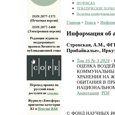
ПОДПИСКА
ТЕМАТИЧЕСКИЕ ПОДБ
Политика конфиденциальн
ISSN 2077-1371
(Печатная версия)
Главная
>
Поиск
>
Информа
ISSN 2077-1460
(Электронная версия)
Информация об а
Редакция журнала
поддерживает
Стронская, А.М., ФГ
правила Комитета по
Прибайкалье», Иркут
публикационной этике
Том 16 № 3 2024
-
ОЦЕНКА ВОЗДЕ
КОММУНАЛЬНЫХ
ХРАНЕНИЯ НА Ж
ОБИТАНИЯ В П
Перевод правил на
НАЦИОНАЛЬНОМ
русский язык
Аннотация
PDF
доступен по
ссылке
.
Журналу«Биосфера»
присвоена категория
К1 в
Перечне ВАК
© ФОНД НАУЧНЫХ ИС