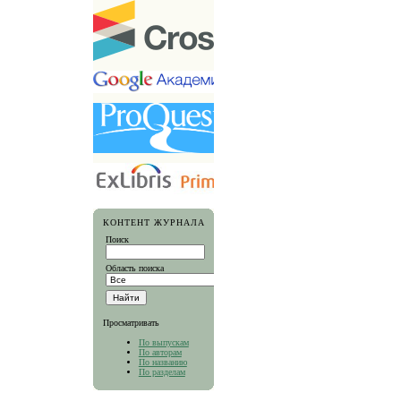
КОНТЕНТ ЖУРНАЛА
Поиск
Область поиска
Просматривать
По выпускам
По авторам
По названию
По разделам