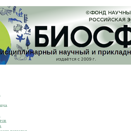
я
ыпуск
я
ОРОВ
А