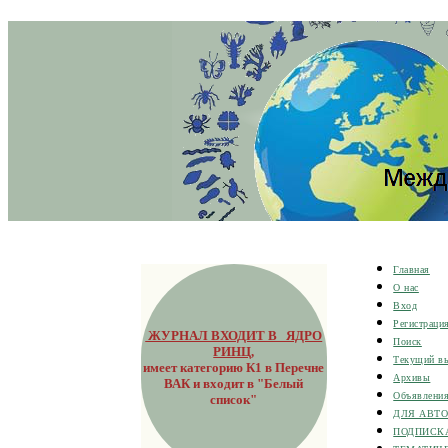
Главная
О нас
Вход
Регистраци
ЖУРНАЛ ВХОДИТ В ЯДРО
Поиск
РИНЦ
,
Текущий в
имеет категорию К1 в Перечне
Архивы
ВАК и входит в "Белый
Объявлени
список"
ДЛЯ АВТ
ПОДПИСК