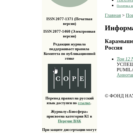
ТЕМАТИЧ
Политика к
Главная
>
По
ISSN 2077-1371 (Печатная
версия)
Информа
ISSN 2077-1460 (Электронная
версия)
Карамышев
Редакция журнала
Россия
поддерживает правила
Комитета по публикационной
этике
Том 12 
УСПЕШ
PUMIL
Аннота
© ФОНД НА
Перевод правил на русский
язык доступен по
ссылке
.
Журналу«Биосфера»
присвоена категория К1 в
Перечне ВАК
При защите диссертации могут