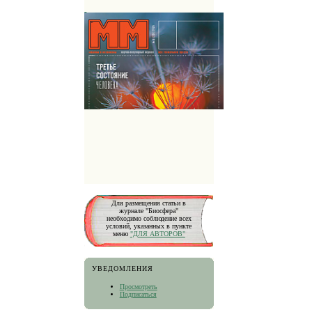
Для размещения статьи в
журнале "Биосфера"
необходимо соблюдение всех
условий, указанных в пункте
меню
"ДЛЯ АВТОРОВ"
УВЕДОМЛЕНИЯ
Просмотреть
Подписаться