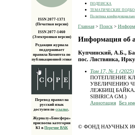
ПОДПИСКА
ТЕМАТИЧЕСКИЕ ПОДБ
Политика конфиденциальн
ISSN 2077-1371
(Печатная версия)
Главная
>
Поиск
>
Информа
ISSN 2077-1460
(Электронная версия)
Информация об а
Редакция журнала
поддерживает
Купчинский, А.Б., Б
правила Комитета по
пос. Листвянка, Ирку
публикационной этике
Том 17, № 1 (2025)
ПОТЕПЛЕНИЕ КЛ
УВЕЛИЧЕНИЮ Ч
ЛЕЖБИЩ БАЙКАЛ
SIBIRICA GM.)
Перевод правил на
Аннотация
Без им
русский язык
доступен по
ссылке
.
Журналу«Биосфера»
присвоена категория
© ФОНД НАУЧНЫХ ИС
К1 в
Перечне ВАК