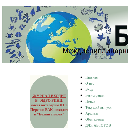
Главная
О нас
Вход
ЖУРНАЛ ВХОДИТ
Регистрация
В ЯДРО РИНЦ
,
Поиск
имеет категорию К1 в
Текущий выпуск
Перечне ВАК и входит
Архивы
в "Белый список"
Объявления
ДЛЯ АВТОРОВ