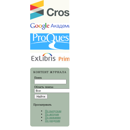
КОНТЕНТ ЖУРНАЛА
Поиск
Область поиска
Просматривать
По выпускам
По авторам
По названию
По разделам